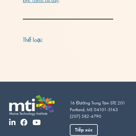
Đọc thêm tại đây
.
Thể loại:
16 Đường Trung Tâm STE 201
Portland, ME 04101-5163
(207) 582-4790
Somali
Portuguese
Tiếp xúc