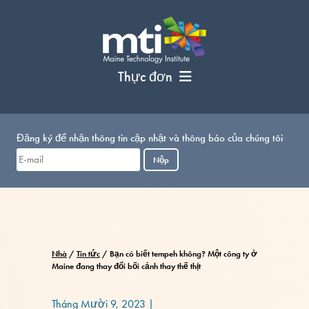
Bỏ
qua
nội
dung
Thực đơn
Đăng ký để nhận thông tin cập nhật và thông báo của chúng tôi
Nộp
Nhà
/
Tin tức
/
Bạn có biết tempeh không? Một công ty ở
Maine đang thay đổi bối cảnh thay thế thịt
Tháng Mười 9, 2023
|