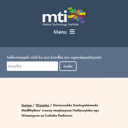
U
bood
nuxurka
Menu
Isdiiwaangeli wixii ku soo kordha iyo ogeysiisyadayada
Gudbi
Guriga
/
Wararka
/
Daraasadda Suurtogalnimada
MedRhythms' waxay muujinaysaa Natiijooyinka ugu
Wanaagsan ee Cudurka Parkinson