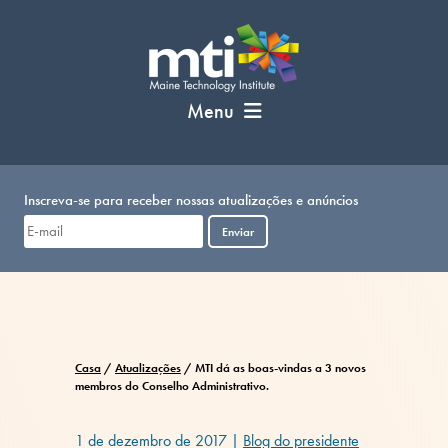
Pular
para
o
conteúdo
Menu
Inscreva-se para receber nossas atualizações e anúncios
Enviar
Casa
/
Atualizações
/
MTI dá as boas-vindas a 3 novos
membros do Conselho Administrativo.
1 de dezembro de 2017
|
Blog do presidente