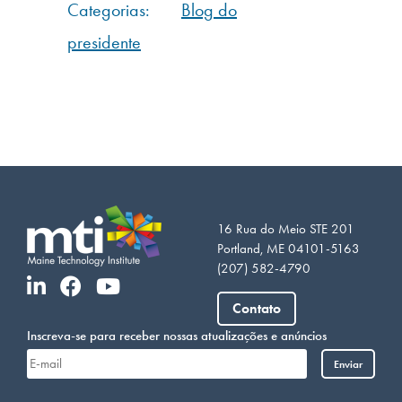
Categorias:
Blog do
presidente
16 Rua do Meio STE 201
Portland, ME 04101-5163
(207) 582-4790
Vietnamese
Contato
Somali
Inscreva-se para receber nossas atualizações e anúncios
Arabic
Enviar
French