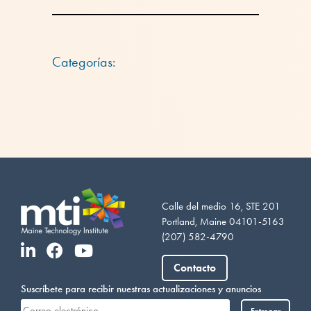
Categorías:
Calle del medio 16, STE 201
Portland, Maine 04101-5163
(207) 582-4790
Vietnamese
Somali
Contacto
Portuguese
Suscríbete para recibir nuestras actualizaciones y anuncios
Entregar