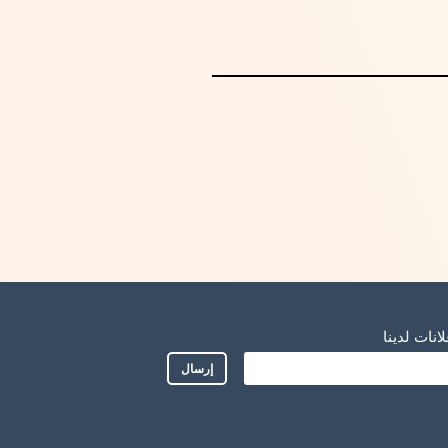
نات لدينا
إرسال