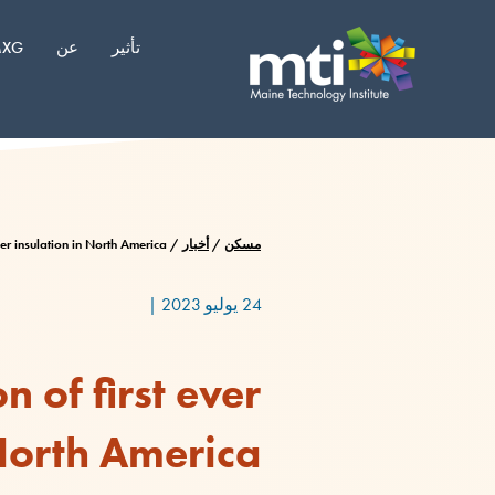
نتقل
لى
تأثير
عن
XG
لمحتوى
مسكن
/
أخبار
/
r insulation in North America
24 يوليو 2023
|
of first ever
 North America