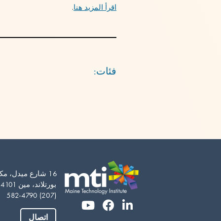
اقرأ المزيد هنا
.
فئات:
Vietnamese
16 شارع ميدل، مكتب 201
بورتلاند، مين 04101-5163
Somali
(207) 582-4790
Portuguese
اتصال